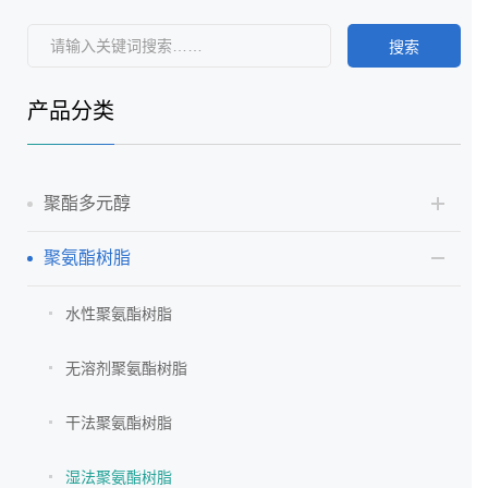
搜索
产品分类
聚酯多元醇
聚氨酯树脂
水性聚氨酯树脂
无溶剂聚氨酯树脂
干法聚氨酯树脂
湿法聚氨酯树脂