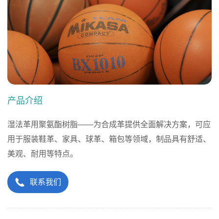
产品介绍
湿法革用聚氨酯树脂——为合成革提供全面解决方案，可应
用于服装鞋革、家具、球革、箱包等领域，制品具有舒适、
美观、耐用等特点。
联系我们