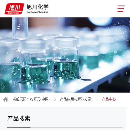
当前页面：
ky开元(中国)
产品应用与解决方案
产品中心
产品搜索