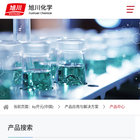
当前页面：
ky开元(中国)
产品应用与解决方案
产品中心
产品搜索