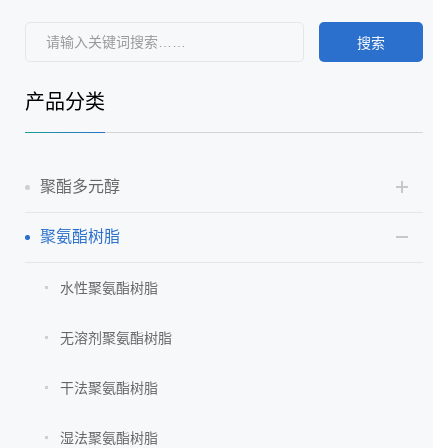
搜索
产品分类
聚酯多元醇
聚氨酯树脂
水性聚氨酯树脂
无溶剂聚氨酯树脂
干法聚氨酯树脂
湿法聚氨酯树脂