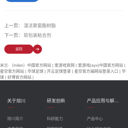
上一页：
湿法聚氨酯树脂
下一页：
软包装粘合剂
返回
米兰·（milan）中国官方网站
|
爱游戏官网
|
爱游戏(ayx)中国官方网站
|
星空官方网站
|
华球足球
|
开云足球登录
|
星空官方端网站登录入口
|
华
球
|
好博官方网站
|
关于旭川
研发创新
产品应用与解决方案
旭川简介
科研能力
产品中心