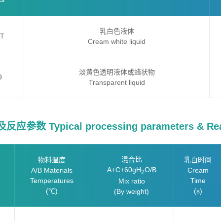
乳白色液体
4T
Cream white liquid
淡黄色透明液体或蜡状物
9
Transparent liquid
参数 Typical processing parameters & Reac
混合比
物料温度
乳白时间
A+C+60gH
O/B
A/B Materials
Cream
2
Temperatures
Time
Mix ratio
(℃)
(s)
(By weight)