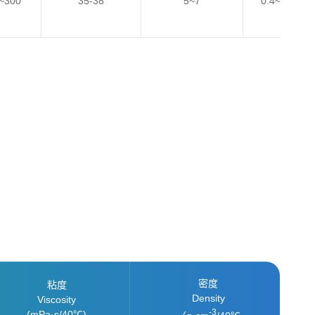
~300
35-38
5~7
0.4~0.6
密度
粘度
Density
Viscosity
-3
(mPa·s/40℃)