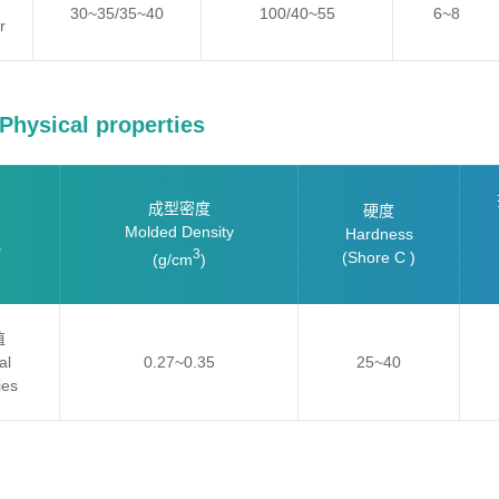
30~35/35~40
100/40~55
6~8
r
ysical properties
成型密度
硬度
Molded Density
Hardness
s
3
(Shore C )
(g/cm
)
值
al
0.27~0.35
25~40
ies