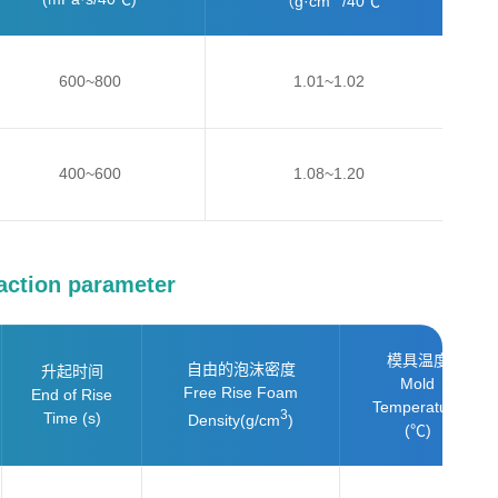
（g·cm
/40℃
600~800
1.01~1.02
400~600
1.08~1.20
tion parameter
模具温度
自由的泡沫密度
升起时间
Mold
Free Rise Foam
End of Rise
Temperature
3
Time (s)
Density
(g/cm
)
(℃)