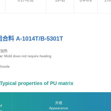
0.27~0.32
25~32
0.6~0.8
270
组
合
料 A-1014T/B-5301T
需加热
ic:
Mold does not require heating
Insole
ical properties of PU matrix
外观
of
Appearance
ts