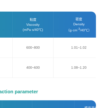
密度
粘度
Density
Viscosity
-3
(mPa·s/40℃)
（g·cm
/40℃）
600~800
1.01~1.02
400~600
1.08~1.20
tion parameter