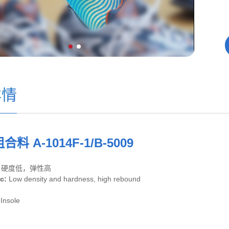
详情
料 A-1014F-1/B-5009
，硬度低，弹性高
ic:
Low density and hardness, high rebound
:
Insole