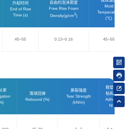
模具温度
自由的泡沫密度
升起时间
Mold
Free Rise Foam
End of Rise
Temperature
3
Time (s)
Density
(g/cm
)
(℃)
45~55
0.13~0.16
45~55
鞋垫层间
长率
撕裂强度
落球回弹
粘和强度
gation
Tear Strength
Rebound (%)
Adhesive
%)
(kN/m)
N/cm