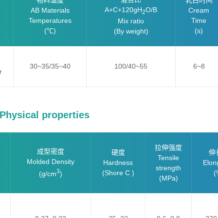
物料温度
乳白时间
A+C+120gH
O/B
AB Materials
Cream
2
Temperatures
Time
Mix ratio
(℃)
(s)
(By weight)
30~35/35~40
100/40~55
6~8
r
ysical properties
拉伸强度
成型密度
硬度
伸
Tensile
Molded Density
Hardness
Elon
strength
3
(Shore C )
(
(g/cm
)
(MPa)