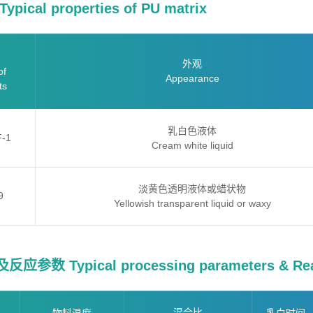
ical properties of PU matrix
外观
of
Appearance
ts
乳白色液体
F-1
Cream white liquid
淡黄色透明液体或蜡状物
9
Yellowish transparent liquid or waxy
参数 Typical processing parameters & Reac
混合比